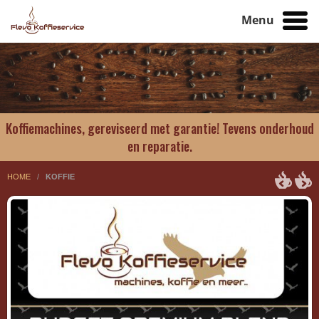
Menu
Koffiemachines, gereviseerd met garantie! Tevens onderhoud
en reparatie.
HOME
/
KOFFIE