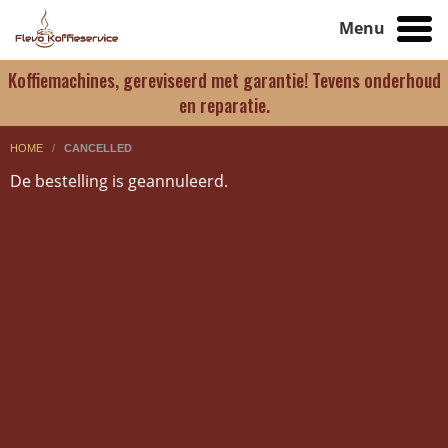
Menu
Koffiemachines, gereviseerd met garantie! Tevens onderhoud
en reparatie.
HOME
/
CANCELLED
De bestelling is geannuleerd.